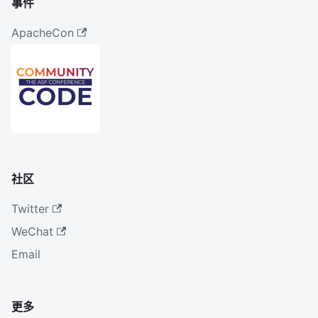
事件
ApacheCon
社区
Twitter
WeChat
Email
更多