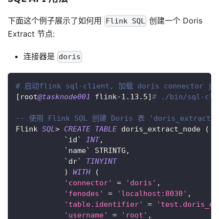
下面这个例子展示了如何用
创建一个 Doris
Flink SQL
Extract 节点:
连接器是
doris
# 启动flink sql-client, 加载 doris connector ja
[
root
@tasknode001
 flink
-
1.13
.5
]
# ./bin/sql-cli
-- 使用 Flink SQL 创建 Doris 表 'doris_extract_n
Flink 
SQL
>
CREATE
TABLE
 doris_extract_node 
(
`
id
`
INT
,
`
name
`
 STRINTG
,
`
dr
`
TINYINT
)
WITH
(
'connector'
=
'doris'
,
'fenodes'
=
'localhost:8030'
,
'table.identifier'
=
'test.doris_ex
'username'
=
'root'
,