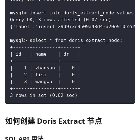
mysql> insert into doris_extract_node values(1
Query OK, 3 rows affected (0.07 sec)
{'label':'insert_29d973e9509a48d4-a20e9f0e2d51
mysql> select * from doris_extract_node;
+------+---------+------+
| id   | name    | dr   |
+------+---------+------+
|    1 | zhansan |    0 |
|    2 | lisi    |    0 |
|    3 | wangwu  |    0 |
+------+---------+------+
3 rows in set (0.02 sec)       
如何创建 Doris Extract 节点
SQL API 用法