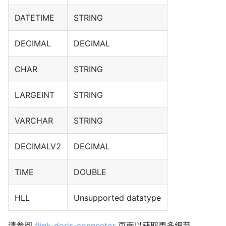
DATETIME
STRING
DECIMAL
DECIMAL
CHAR
STRING
LARGEINT
STRING
VARCHAR
STRING
DECIMALV2
DECIMAL
TIME
DOUBLE
HLL
Unsupported datatype
请参阅
flink-doris-connector
页面以获取更多细节。