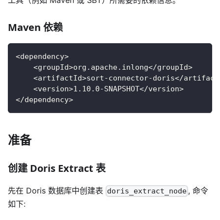
Maven 依赖
<dependency>
    <groupId>org.apache.inlong</groupId>
    <artifactId>sort-connector-doris</artifact
    <version>1.10.0-SNAPSHOT</version>
</dependency>
准备
创建 Doris Extract 表
先在 Doris 数据库中创建表
, 命令
doris_extract_node
如下: