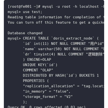
[root@fe001 ~]# mysql -u root -h localhost -P 
mysql> use test;
Reading table information for completion of ta
You can turn off this feature to get a quicker
Database changed
mysql> CREATE TABLE `doris_extract_node` (
       `id` int(11) NOT NULL COMMENT "用户id",
       `name` varchar(50) NOT NULL COMMENT "
       `dr` tinyint(4) NULL COMMENT "逻辑删除"
       ) ENGINE=OLAP
       UNIQUE KEY(`id`)
       COMMENT "OLAP"
       DISTRIBUTED BY HASH(`id`) BUCKETS 1
       PROPERTIES (
       "replication_allocation" = "tag.locatio
       "in_memory" = "false",
       "storage_format" = "V2"
       );
Query OK, 0 rows affected (0.03 sec)