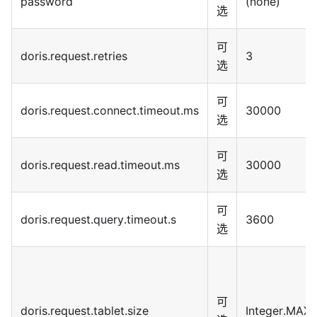
password
(none)
选
可
doris.request.retries
3
选
可
doris.request.connect.timeout.ms
30000
选
可
doris.request.read.timeout.ms
30000
选
可
doris.request.query.timeout.s
3600
选
可
doris.request.tablet.size
Integer.MAX