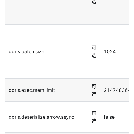
选
可
doris.batch.size
1024
选
可
doris.exec.mem.limit
2147483648
选
可
doris.deserialize.arrow.async
false
选