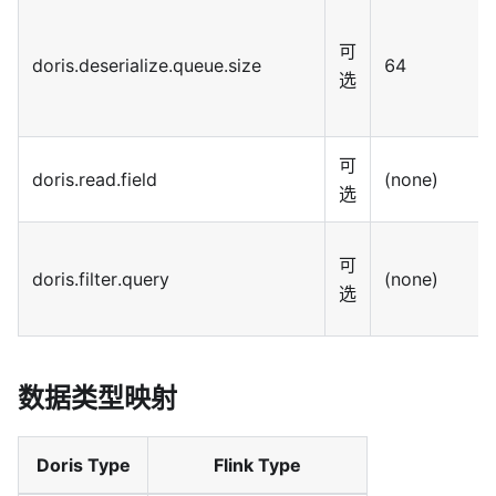
可
doris.deserialize.queue.size
64
选
可
doris.read.field
(none)
选
可
doris.filter.query
(none)
选
数据类型映射
Doris Type
Flink Type