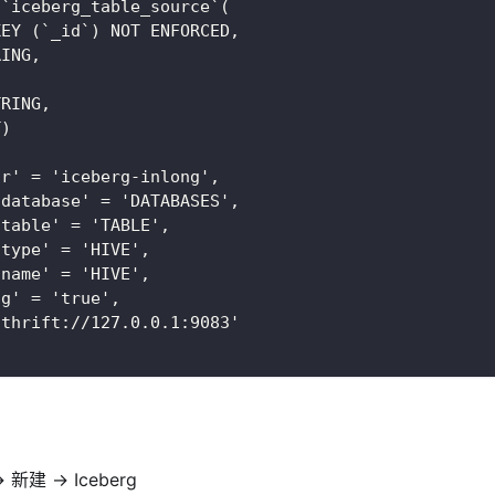
 `iceberg_table_source`(
KEY (`_id`) NOT ENFORCED,
RING,
,
TRING,
T)
or' = 'iceberg-inlong',
-database' = 'DATABASES',
-table' = 'TABLE',
-type' = 'HIVE',
-name' = 'HIVE',
ng' = 'true',
'thrift://127.0.0.1:9083'
新建 → Iceberg