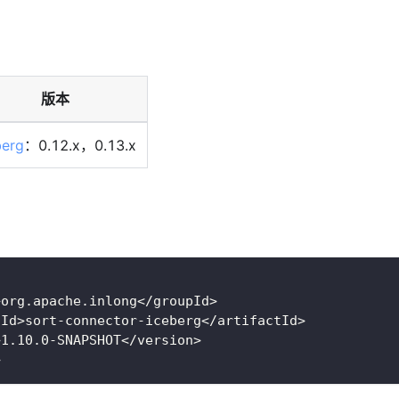
版本
berg
：0.12.x，0.13.x
>org.apache.inlong</groupId>
tId>sort-connector-iceberg</artifactId>
>1.10.0-SNAPSHOT</version>
>