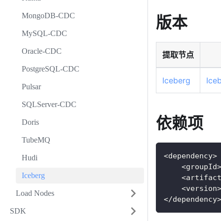
MongoDB-CDC
版本
MySQL-CDC
Oracle-CDC
提取节点
PostgreSQL-CDC
Iceberg
Ice
Pulsar
SQLServer-CDC
依赖项
Doris
TubeMQ
<dependency>
Hudi
    <groupId
Iceberg
    <artifac
    <version
Load Nodes
</dependency
SDK