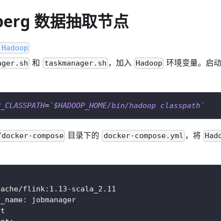
eberg 数据抽取节点
 Hadoop
和
，加入
环境变量。启
ager.sh
taskmanager.sh
Hadoop
P_CLASSPATH
=
`
$HADOOP_HOME/bin/hadoop classpath
`
目录下的
，将
/docker-compose
docker-compose.yml
Had
:
pache/flink:1.13-scala_2.11
r_name: jobmanager
ot