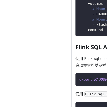
    volumes:
# Moun
      - HADO
# Moun
      - /tas
    command:
Flink SQL 
使用 Flink sql cl
启动命令可以参
export
HADOO
使用
Flink sql 