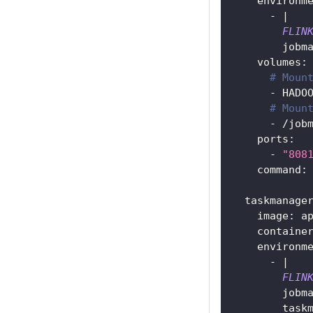
    environm
      - 
|
FLIN
        jobm
    volumes:
# Moun
      - HADO
# Moun
      - /job
    ports:
      - 
"808
    command:
  taskmanage
    image: a
    containe
    environm
      - 
|
FLIN
        jobm
        task