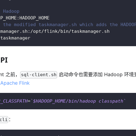
t Hadoop
OP_HOME:HADOOP_HOME
t the modified taskmanager.sh which adds the HADOO
kmanager.sh:/opt/flink/bin/taskmanager.sh
 taskmanager
API
ient 之前，
启动命令也需要添加 Hadoop 环
sql-client.sh
考
Apache Flink
P_CLASSPATH
=
`
$HADOOP_HOME/bin/hadoop classpath
`
：
cli