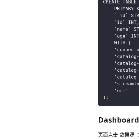
CREATE TABLE
    PRIMARY 
    `_id` ST
    `id` INT
    `name` S
    `age` IN
    WITH (
    'connect
    'catalog
    'catalog
    'catalog
    'catalog
    'streami
    'uri' = 
);
Dashboard
页面点击 数据源 → 