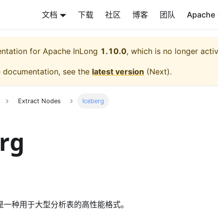
文档
下载
社区
博客
团队
Apache
entation for
Apache InLong
1.10.0
, which is no longer acti
e documentation, see the
latest version
(
Next
).
Extract Nodes
Iceberg
rg
是一种用于大型分析表的高性能格式。