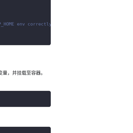
P_HOME env correctly
境变量，并挂载至容器。