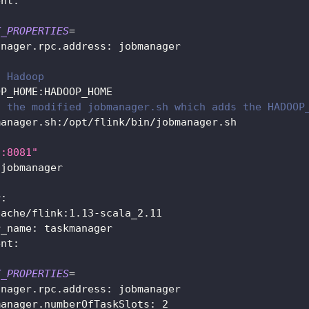
ent:
K_PROPERTIES
=
anager.rpc.address: jobmanager
t Hadoop
OP_HOME:HADOOP_HOME
t the modified jobmanager.sh which adds the HADOOP
manager.sh:/opt/flink/bin/jobmanager.sh
1:8081"
 jobmanager
r:
pache/flink:1.13-scala_2.11
r_name: taskmanager
ent:
K_PROPERTIES
=
anager.rpc.address: jobmanager
manager.numberOfTaskSlots: 
2