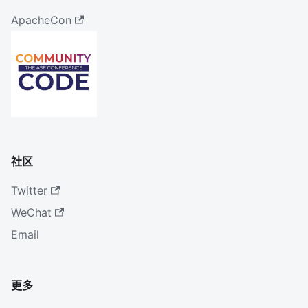
ApacheCon
社区
Twitter
WeChat
Email
更多