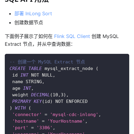
部署 InLong Sort
创建数据节点
下面例子展示了如何在
Flink SQL Client
创建 MySQL
Extract 节点，并从中查询数据：
-- 创建一个 MySQL Extract 节点
CREATE
TABLE
 mysql_extract_node 
(
 id 
INT
NOT
NULL
,
 name STRING
,
 age 
INT
,
 weight 
DECIMAL
(
10
,
3
)
,
PRIMARY
KEY
(
id
)
NOT
 ENFORCED
)
WITH
(
'connector'
=
'mysql-cdc-inlong'
,
'hostname'
=
'YourHostname'
,
'port'
=
'3306'
,