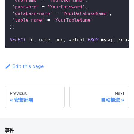
'username'
=
'YourUsername'
,
'password'
=
'YourPassword'
,
'database-name'
=
'YourDatabaseName'
,
'table-name'
=
'YourTableName'
)
;
SELECT
 id
,
 name
,
 age
,
 weight 
FROM
 mysql_extrac
Edit this page
Previous
Next
安装部署
自动推送
事件