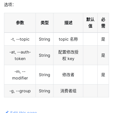
选项：
默认
必
参数
类型
描述
值
需
-t, --topic
String
topic 名称
是
-at, --auth-
配置修改授
String
是
token
权 key
-m, --
String
修改者
是
modifier
-g, --group
String
消费者组
Edit this page