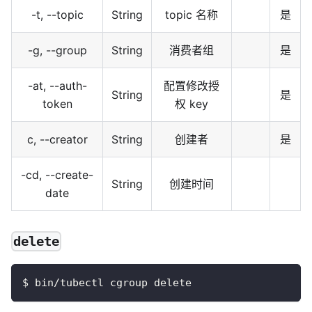
-t, --topic
String
topic 名称
是
-g, --group
String
消费者组
是
-at, --auth-
配置修改授
String
是
token
权 key
c, --creator
String
创建者
是
-cd, --create-
String
创建时间
date
delete
$ bin/tubectl cgroup delete