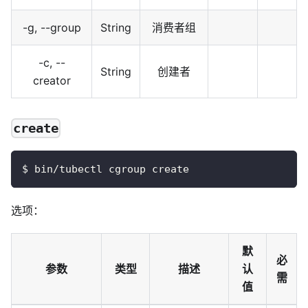
-g, --group
String
消费者组
-c, --
String
创建者
creator
create
$ bin/tubectl cgroup create
选项：
默
必
参数
类型
描述
认
需
值