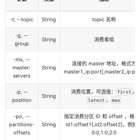
-t, --topic
String
topic 名称
-g, --
String
消费者组
group
-ms, --
连接的 master 地址，格式为
master-
String
master1_ip:port
[
,master2_ip:po
servers
消费位置，可选值：
，
-p, --
first
String
position
，
latest
max
-po, --
指定消费分区 ID 和 offset ，格
partitions-
String
id1:offset1
[
,id2:offset2
]
，例如
offsets
0:0,1:0,2:0