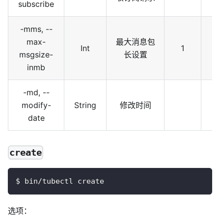
subscribe
-mms, --
max-
最大消息包
Int
1
msgsize-
长设置
inmb
-md, --
modify-
String
修改时间
date
create
$ bin/tubectl create
选项：