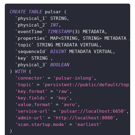
CREATE
TABLE
 pulsar 
(
`
physical_1
`
 STRING
,
`
physical_2
`
INT
,
`
eventTime
`
TIMESTAMP
(
3
)
 METADATA
,
`
properties
`
 MAP
<
STRING
,
 STRING
>
 METADATA 
,
`
topic
`
 STRING METADATA VIRTUAL
,
`
sequenceId
`
BIGINT
 METADATA VIRTUAL
,
`
key
`
 STRING 
,
`
physical_3
`
BOOLEAN
)
WITH
(
'connector'
=
'pulsar-inlong'
,
'topic'
=
'persistent://public/default/topic
'key.format'
=
'raw'
,
'key.fields'
=
'key'
,
'value.format'
=
'avro'
,
'service-url'
=
'pulsar://localhost:6650'
,
'admin-url'
=
'http://localhost:8080'
,
'scan.startup.mode'
=
'earliest'
)