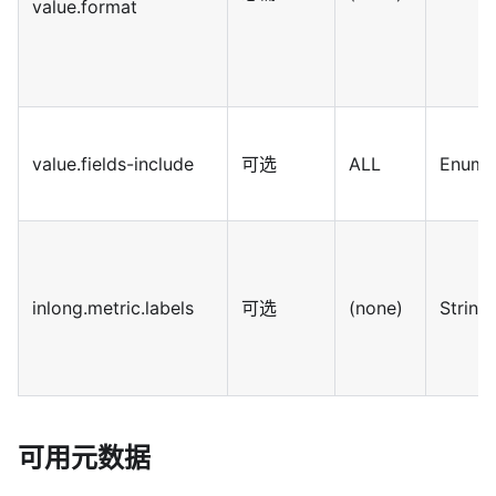
value.format
value.fields-include
可选
ALL
Enum
inlong.metric.labels
可选
(none)
String
可用元数据