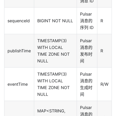
消息 ID
Pulsar
sequenceId
BIGINT NOT NULL
消息的
R
序列 ID
TIMESTAMP(3)
Pulsar
WITH LOCAL
消息的
publishTime
R
TIME ZONE NOT
发布时
NULL
间
TIMESTAMP(3)
Pulsar
WITH LOCAL
消息的
eventTime
R/W
TIME ZONE NOT
生成时
NULL
间
Pulsar
MAP<STRING,
消息的