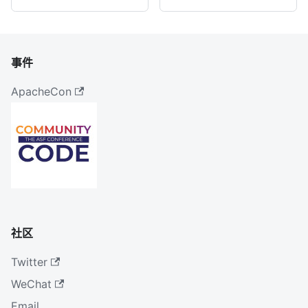
事件
ApacheCon
社区
Twitter
WeChat
Email