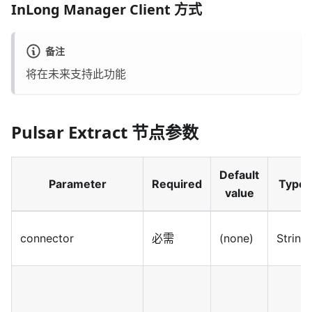
InLong Manager Client 方式
备注
将在未来支持此功能
Pulsar Extract 节点参数
Default
Parameter
Required
Type
value
connector
必需
(none)
String