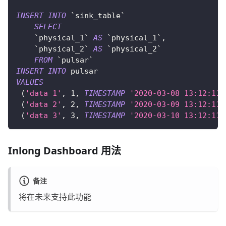
INSERT
INTO
`
sink_table
`
SELECT
`
physical_1
`
AS
`
physical_1
`
,
`
physical_2
`
AS
`
physical_2
`
FROM
`
pulsar
`
INSERT
INTO
 pulsar 
VALUES
(
'data 1'
,
1
,
TIMESTAMP
'2020-03-08 13:12:11.
(
'data 2'
,
2
,
TIMESTAMP
'2020-03-09 13:12:11.
(
'data 3'
,
3
,
TIMESTAMP
'2020-03-10 13:12:11.
Inlong Dashboard 用法
备注
将在未来支持此功能