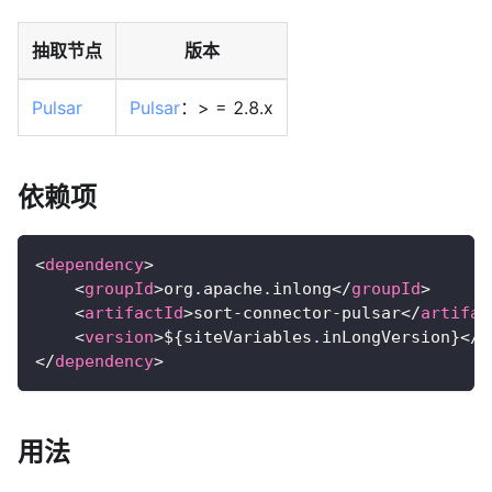
抽取节点
版本
Pulsar
Pulsar
：> = 2.8.x
依赖项
<
dependency
>
<
groupId
>
org.apache.inlong
</
groupId
>
<
artifactId
>
sort-connector-pulsar
</
artifac
<
version
>
${siteVariables.inLongVersion}
</
v
</
dependency
>
用法