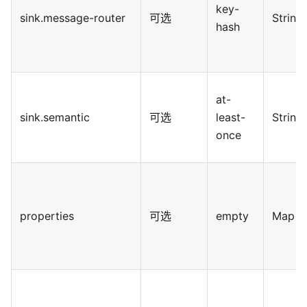
key-
sink.message-router
可选
String
hash
at-
sink.semantic
可选
least-
String
once
properties
可选
empty
Map