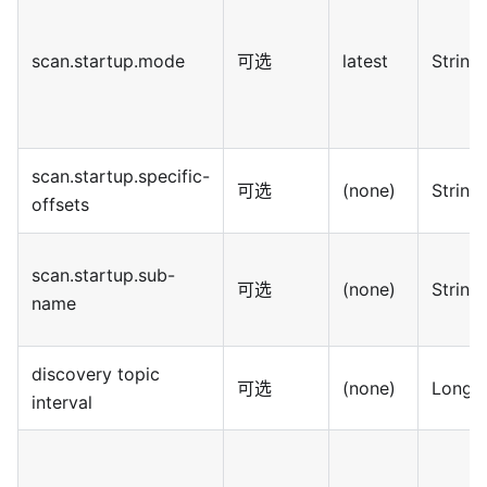
scan.startup.mode
可选
latest
String
scan.startup.specific-
可选
(none)
String
offsets
scan.startup.sub-
可选
(none)
String
name
discovery topic
可选
(none)
Long
interval