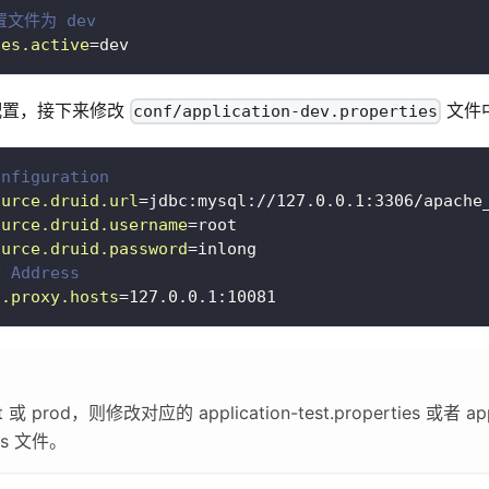
文件为 dev
les.active
=
dev
 配置，接下来修改
文件
conf/application-dev.properties
onfiguration
ource.druid.url
=
jdbc:mysql://127.0.0.1:3306/apache
ource.druid.username
=
root
ource.druid.password
=
inlong
y Address
t.proxy.hosts
=
127.0.0.1:10081
 prod，则修改对应的 application-test.properties 或者 appl
ies 文件。