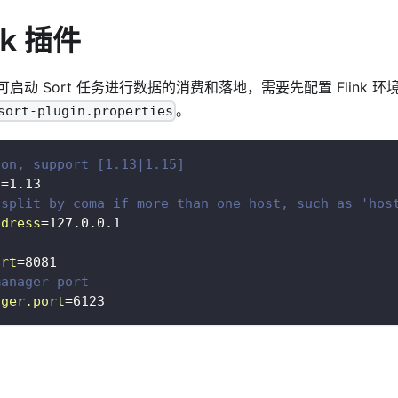
nk 插件
ager 可启动 Sort 任务进行数据的消费和落地，需要先配置 Flink
。
sort-plugin.properties
ion, support [1.13|1.15]
n
=
1.13
 split by coma if more than one host, such as 'hos
ddress
=
127.0.0.1
ort
=
8081
manager port
ager.port
=
6123