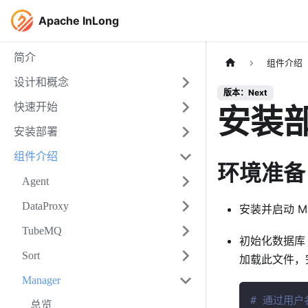
Apache InLong
简介
组件介绍
设计和概念
版本：Next
安装
快速开始
安装部署
组件介绍
环境准备
Agent
DataProxy
安装并启动 My
TubeMQ
初始化数据
Sort
加载此文件，
Manager
# 通过用户
总览