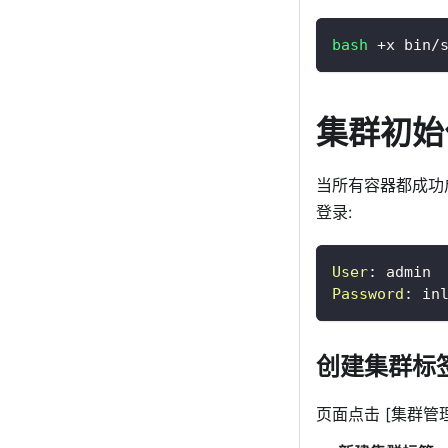
bash
 +x bin/
集群初始
当所有容器都成功启动
登录:
User
:
admin
Password
:
in
创建集群标
页面点击
[集群管