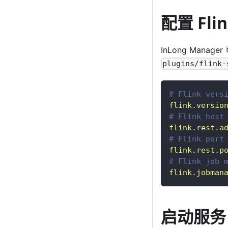
配置 Fli
InLong Man
plugins/flink-
# Flink vers
flink.versio
# Flink host
flink.rest.a
# Flink port
flink.rest.p
# Flink job 
flink.jobman
启动服务