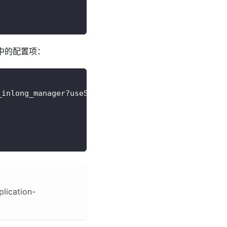
中的配置项：
_inlong_manager?useSSL=false&allowPublicKeyRetriev
ication-