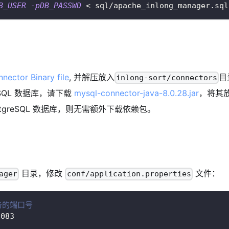
B_USER
-pDB_PASSWD
<
 sql/apache_inlong_manager.sql
nector Binary file
, 并解压放入
目
inlong-sort/connectors
SQL 数据库，请下载
mysql-connector-java-8.0.28.jar
，将其
stgreSQL 数据库，则无需额外下载依赖包。
目录，修改
文件：
ager
conf/application.properties
服务的端口号
8083