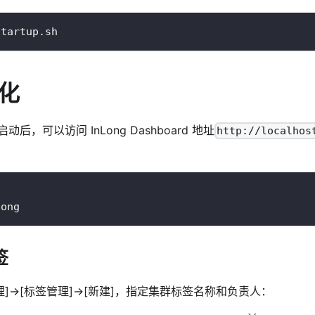
startup.sh
化
后，可以访问 InLong Dashboard 地址
http://localhos
long
签
理]
->
[标签管理]
->
[新建]
，指定集群标签名称和负责人：