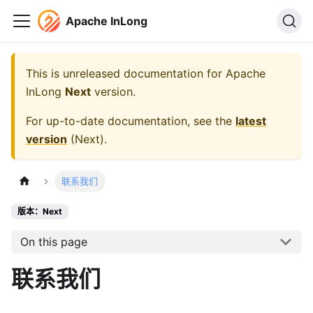
Apache InLong
This is unreleased documentation for
Apache
InLong
Next
version.
For up-to-date documentation, see the
latest
version
(
Next
).
联系我们
版本：Next
On this page
联系我们