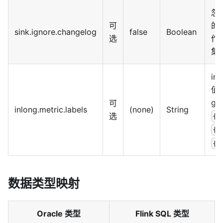
忽略
可
的
sink.ignore.changelog
false
Boolean
选
作 
集
in
值
gr
可
inlong.metric.labels
(none)
String
选
{g
{s
{n
数据类型映射
Oracle 类型
Flink SQL 类型