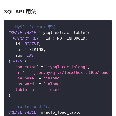
SQL API 用法
-- MySQL Extract 节点
CREATE
TABLE
`
mysql_extract_table
`
(
PRIMARY
KEY
(
`
id
`
)
NOT
 ENFORCED
,
`
id
`
BIGINT
,
`
name
`
 STRING
,
`
age
`
INT
)
WITH
(
'connector'
=
'mysql-cdc-inlong'
,
'url'
=
'jdbc:mysql://localhost:3306/read'
,
'username'
=
'inlong'
,
'password'
=
'inlong'
,
'table-name'
=
'user'
)
-- Oracle Load 节点
CREATE
TABLE
`
oracle_load_table
`
(