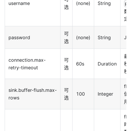
username
(none)
String
pa
选
数
定
可
password
(none)
String
JD
选
最
connection.max-
可
60s
Duration
秒
retry-timeout
选
秒
f
sink.buffer-flush.max-
可
100
Integer
值
rows
选
用
f
时