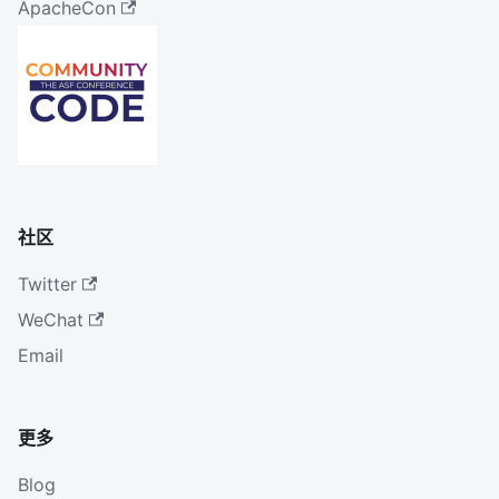
ApacheCon
社区
Twitter
WeChat
Email
更多
Blog