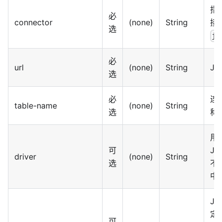
指
必
connector
(none)
String
接
选
jd
必
url
(none)
String
JD
选
必
连
table-name
(none)
String
选
称
用
可
J
driver
(none)
String
选
不
中
J
定
可