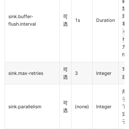
数
禁
异
sink.buffer-
可
1s
Duration
事
flush.interval
选
si
fl
为
fl
可
写
sink.max-retries
3
Integer
选
后
用于
子
可
sink.parallelism
(none)
Integer
下
选
定
子