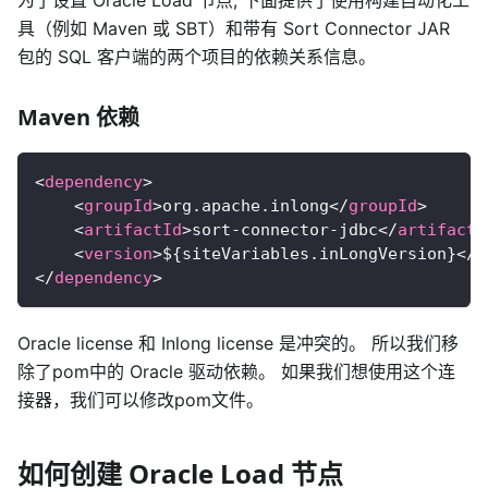
具（例如 Maven 或 SBT）和带有 Sort Connector JAR
包的 SQL 客户端的两个项目的依赖关系信息。
Maven 依赖
<
dependency
>
<
groupId
>
org.apache.inlong
</
groupId
>
<
artifactId
>
sort-connector-jdbc
</
artifactI
<
version
>
${siteVariables.inLongVersion}
</
v
</
dependency
>
Oracle license 和 Inlong license 是冲突的。 所以我们移
除了pom中的 Oracle 驱动依赖。 如果我们想使用这个连
接器，我们可以修改pom文件。
如何创建 Oracle Load 节点