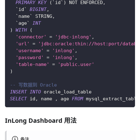
PRIMARY
KEY
(
`
id
`
)
NOT
 ENFORCED
,
`
id
`
BIGINT
,
`
name
`
 STRING
,
`
age
`
INT
)
WITH
(
'connector'
=
'jdbc-inlong'
,
'url'
=
'jdbc:oracle:thin://host:port/databa
'username'
=
'inlong'
,
'password'
=
'inlong'
,
'table-name'
=
'public.user'
)
-- 写数据到 Oracle
INSERT
INTO
 oracle_load_table 
SELECT
 id
,
 name 
,
 age 
FROM
 mysql_extract_table
InLong Dashboard 用法
备注