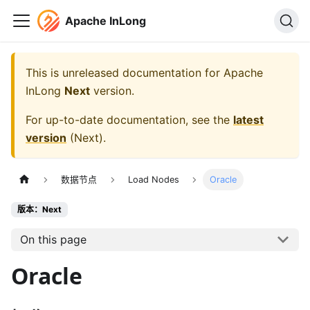
Apache InLong
This is unreleased documentation for
Apache
InLong
Next
version.
For up-to-date documentation, see the
latest
version
(
Next
).
数据节点
Load Nodes
Oracle
版本：Next
On this page
Oracle