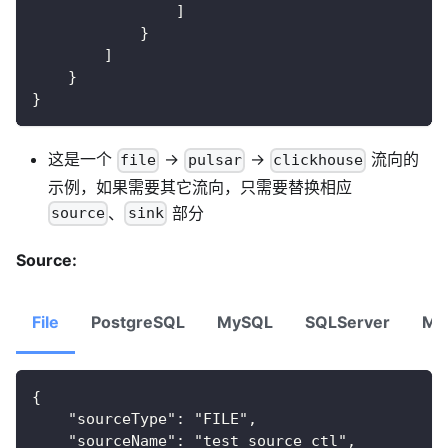
]
}
]
}
}
这是一个
→
→
流向的
file
pulsar
clickhouse
示例，如果需要其它流向，只需要替换相应
、
部分
source
sink
Source:
File
PostgreSQL
MySQL
SQLServer
Mo
{ 
    "sourceType": "FILE",
    "sourceName": "test_source_ctl",