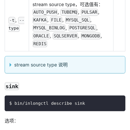
stream source type，可选值有：
,
,
,
AUTO_PUSH
TUBEMQ
PULSAR
,
,
,
,
KAFKA
FILE
MYSQL_SQL
-t
--
,
,
MYSQL_BINLOG
POSTGRESQL
type
,
,
,
ORACLE
SQLSERVER
MONGODB
REDIS
stream source type 说明
sink
$ bin/inlongctl describe sink
选项：