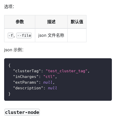
选项：
参数
描述
默认值
,
json 文件名称
-f
--file
json 示例：
{
"clusterTag"
:
"test_cluster_tag"
,
"inCharges"
:
"ctl"
,
"extParams"
:
null
,
"description"
:
null
}
cluster-node