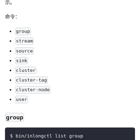
示。
命令：
group
stream
source
sink
cluster
cluster-tag
cluster-node
user
group
$ bin/inlongctl list group