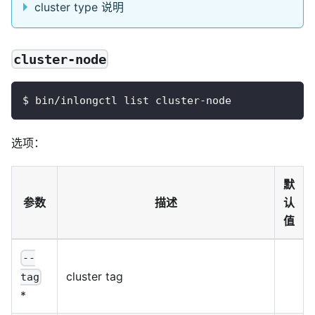
cluster type 说明
cluster-node
$ bin/inlongctl list cluster-node
选项：
默
参数
描述
认
值
--
cluster tag
tag
*