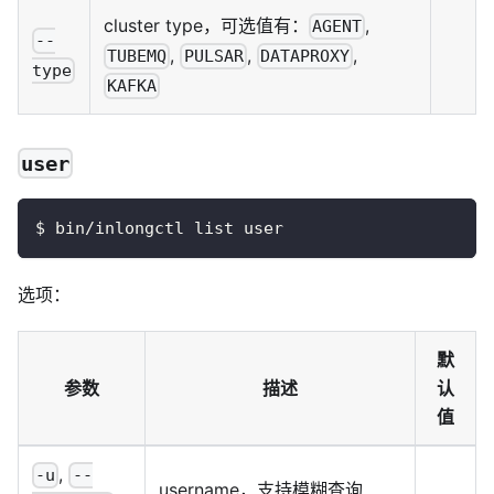
cluster type，可选值有：
,
AGENT
--
,
,
,
TUBEMQ
PULSAR
DATAPROXY
type
KAFKA
user
$ bin/inlongctl list user
选项：
默
参数
描述
认
值
,
-u
--
username，支持模糊查询