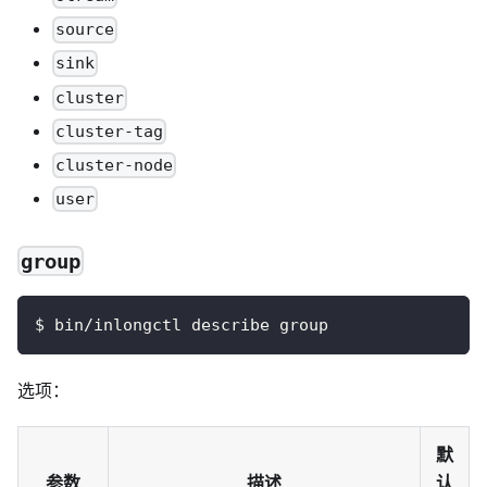
source
sink
cluster
cluster-tag
cluster-node
user
group
$ bin/inlongctl describe group
选项：
默
参数
描述
认