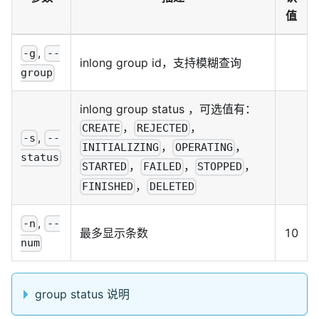
值
,
-g
--
inlong group id，支持模糊查询
group
inlong group status ，可选值有：
，
，
CREATE
REJECTED
,
-s
--
，
，
INITIALIZING
OPERATING
status
，
，
，
STARTED
FAILED
STOPPED
，
FINISHED
DELETED
,
-n
--
最多显示条数
10
num
group status 说明