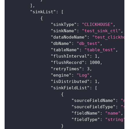
]
,
"sinkList"
:
[
{
"sinkType"
:
"CLICKHOUSE"
,
"sinkName"
:
"test_sink_ctl"
,
"dataNodeName"
:
"test_clickhou
"dbName"
:
"db_test"
,
"tableName"
:
"table_test"
,
"flushInterval"
:
1
,
"flushRecord"
:
1000
,
"retryTimes"
:
3
,
"engine"
:
"Log"
,
"isDistributed"
:
1
,
"sinkFieldList"
:
[
{
"sourceFieldName"
:
"na
"sourceFieldType"
:
"st
"fieldName"
:
"name"
,
"fieldType"
:
"string"
}