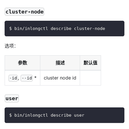
cluster-node
$ bin/inlongctl describe cluster-node
选项：
参数
描述
默认值
,
*
cluster node id
-id
--id
user
$ bin/inlongctl describe user