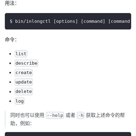
用法：
$ bin/inlongctl [options] [command] [command o
命令：
list
describe
create
update
delete
log
同时也可以使用
或者
获取上述命令的帮
--help
-h
助，例如：