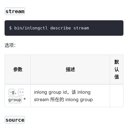
stream
$ bin/inlongctl describe stream
选项：
默
参数
描述
认
值
,
inlong group id，该 inlong
-g
--
stream 所在的 inlong group
*
group
source