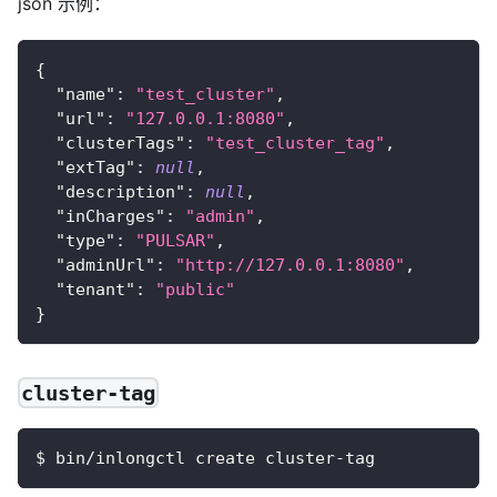
json 示例：
{
"name"
:
"test_cluster"
,
"url"
:
"127.0.0.1:8080"
,
"clusterTags"
:
"test_cluster_tag"
,
"extTag"
:
null
,
"description"
:
null
,
"inCharges"
:
"admin"
,
"type"
:
"PULSAR"
,
"adminUrl"
:
"http://127.0.0.1:8080"
,
"tenant"
:
"public"
}
cluster-tag
$ bin/inlongctl create cluster-tag