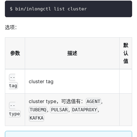
$ bin/inlongctl list cluster
选项：
默
参数
描述
认
值
--
cluster tag
tag
cluster type，可选值有：
,
AGENT
--
,
,
,
TUBEMQ
PULSAR
DATAPROXY
type
KAFKA