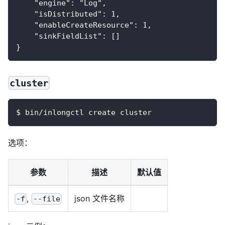
    "engine": "Log",
    "isDistributed": 1,
    "enableCreateResource": 1,
    "sinkFieldList": []
}
cluster
$ bin/inlongctl create cluster
选项：
参数
描述
默认值
,
json 文件名称
-f
--file