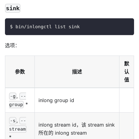
sink
$ bin/inlongctl list sink
选项：
默
参数
描述
认
值
,
-g
--
inlong group id
*
group
,
-s
--
inlong stream id，该 stream sink
stream
所在的 inlong stream
*