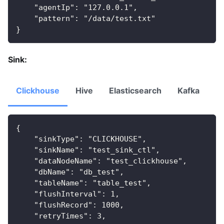
    "agentIp": "127.0.0.1",
    "pattern": "/data/test.txt"
}
Sink:
Clickhouse
Hive
Elasticsearch
Kafka
M
{
    "sinkType": "CLICKHOUSE",
    "sinkName": "test_sink_ctl",
    "dataNodeName": "test_clickhouse",
    "dbName": "db_test",
    "tableName": "table_test",
    "flushInterval": 1,
    "flushRecord": 1000,
    "retryTimes": 3,