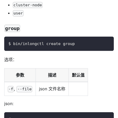
cluster-node
user
group
$ bin/inlongctl create group
选项：
参数
描述
默认值
,
json 文件名称
-f
--file
json: