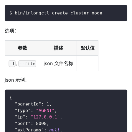
$ bin/inlongctl create cluster-node
选项：
参数
描述
默认值
,
json 文件名称
-f
--file
json 示例：
{
"parentId"
:
1
,
"type"
:
"AGENT"
,
"ip"
:
"127.0.0.1"
,
"port"
:
8008
,
"extParams"
:
null
,