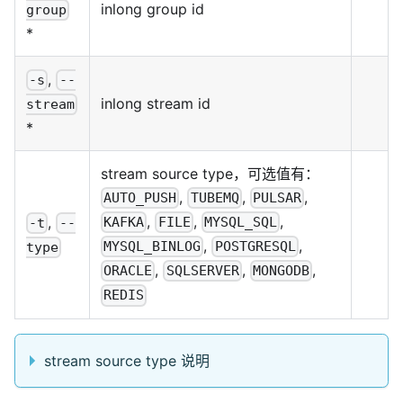
inlong group id
group
*
,
-s
--
inlong stream id
stream
*
stream source type，可选值有：
,
,
,
AUTO_PUSH
TUBEMQ
PULSAR
,
,
,
,
KAFKA
FILE
MYSQL_SQL
-t
--
,
,
MYSQL_BINLOG
POSTGRESQL
type
,
,
,
ORACLE
SQLSERVER
MONGODB
REDIS
stream source type 说明