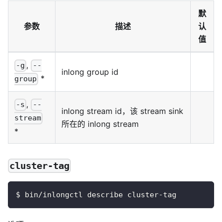
默
参数
描述
认
值
,
-g
--
inlong group id
*
group
,
-s
--
inlong stream id，该 stream sink
stream
所在的 inlong stream
*
cluster-tag
$ bin/inlongctl describe cluster-tag