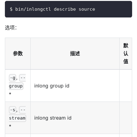
$ bin/inlongctl describe source
选项：
默
参数
描述
认
值
,
-g
--
inlong group id
group
*
,
-s
--
inlong stream id
stream
*