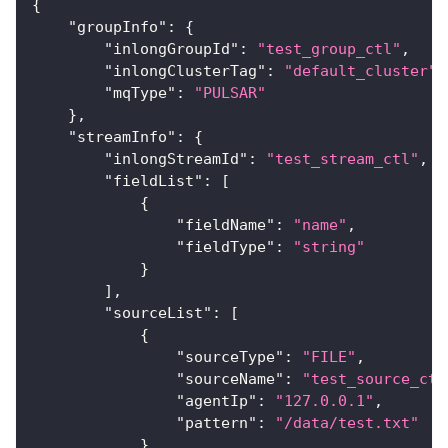
{
"groupInfo"
:
{
"inlongGroupId"
:
"test_group_ctl"
,
"inlongClusterTag"
:
"default_cluster"
,
"mqType"
:
"PULSAR"
}
,
"streamInfo"
:
{
"inlongStreamId"
:
"test_stream_ctl"
,
"fieldList"
:
[
{
"fieldName"
:
"name"
,
"fieldType"
:
"string"
}
]
,
"sourceList"
:
[
{
"sourceType"
:
"FILE"
,
"sourceName"
:
"test_source_ctl
"agentIp"
:
"127.0.0.1"
,
"pattern"
:
"/data/test.txt"
}