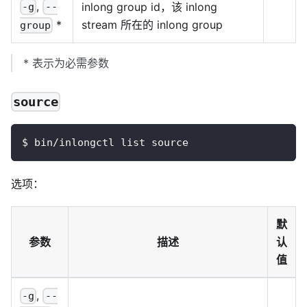
,
inlong group id，该 inlong
-g
--
stream 所在的 inlong group
*
group
*
表示为必需参数
source
$ bin/inlongctl list source
选项：
默
参数
描述
认
值
,
-g
--