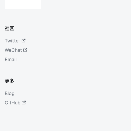
社区
Twitter
WeChat
Email
更多
Blog
GitHub