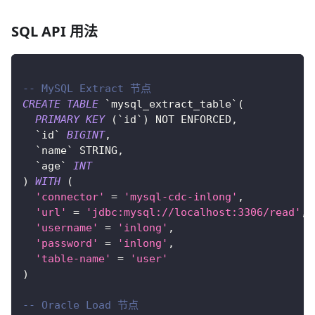
SQL API 用法
-- MySQL Extract 节点
CREATE
TABLE
`
mysql_extract_table
`
(
PRIMARY
KEY
(
`
id
`
)
NOT
 ENFORCED
,
`
id
`
BIGINT
,
`
name
`
 STRING
,
`
age
`
INT
)
WITH
(
'connector'
=
'mysql-cdc-inlong'
,
'url'
=
'jdbc:mysql://localhost:3306/read'
,
'username'
=
'inlong'
,
'password'
=
'inlong'
,
'table-name'
=
'user'
)
-- Oracle Load 节点