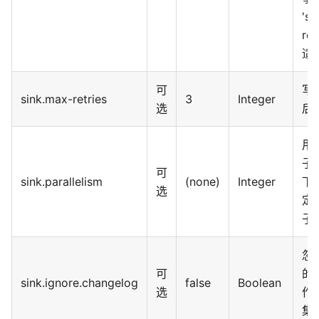
'si
ro
适当
可
写
sink.max-retries
3
Integer
选
后
用于
子
可
sink.parallelism
(none)
Integer
下
选
定
子
忽略
可
的
sink.ignore.changelog
false
Boolean
选
作 
集