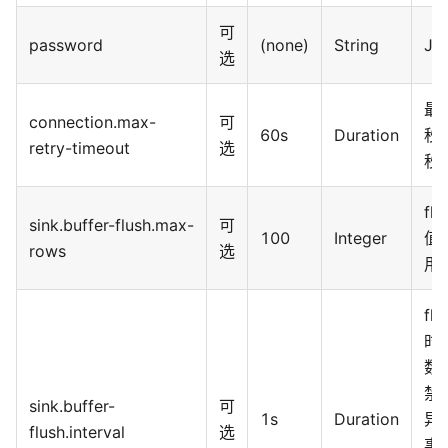
可
password
(none)
String
JD
选
最
connection.max-
可
60s
Duration
秒
retry-timeout
选
秒
f
sink.buffer-flush.max-
可
100
Integer
值
rows
选
用
f
时
数
禁
sink.buffer-
可
1s
Duration
异
flush.interval
选
事