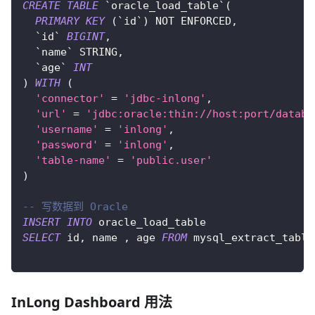
CREATE
TABLE
`
oracle_load_table
`
(
PRIMARY
KEY
(
`
id
`
)
NOT
 ENFORCED
,
`
id
`
BIGINT
,
`
name
`
 STRING
,
`
age
`
INT
)
WITH
(
'connector'
=
'jdbc-inlong'
,
'url'
=
'jdbc:oracle:thin://host:port/databa
'username'
=
'inlong'
,
'password'
=
'inlong'
,
'table-name'
=
'public.user'
)
-- 写数据到 Oracle
INSERT
INTO
 oracle_load_table 
SELECT
 id
,
 name 
,
 age 
FROM
 mysql_extract_table
InLong Dashboard 用法