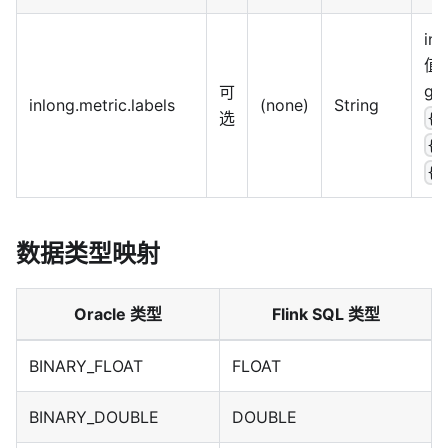
in
值
gr
可
inlong.metric.labels
(none)
String
选
{g
{s
{n
数据类型映射
Oracle 类型
Flink SQL 类型
BINARY_FLOAT
FLOAT
BINARY_DOUBLE
DOUBLE