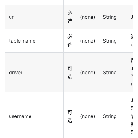
必
url
(none)
String
JD
选
必
连
table-name
(none)
String
选
称
用
可
J
driver
(none)
String
选
不
中
J
定了
可
username
(none)
String
'p
选
数
定