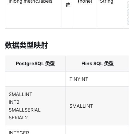
inlong.metric.labels
(none)
String
选
{g
{s
{n
数据类型映射
PostgreSQL 类型
Flink SQL 类型
TINYINT
SMALLINT
INT2
SMALLINT
SMALLSERIAL
SERIAL2
INTEGER