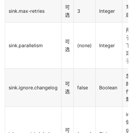
可
写
sink.max-retries
3
Integer
选
后
用于
子
可
sink.parallelism
(none)
Integer
下
选
定
子
忽略
可
的
sink.ignore.changelog
false
Boolean
选
作 
集
in
值
gr
可