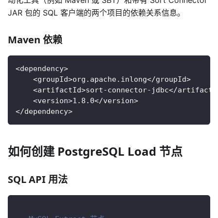
JAR 包的 SQL 客户端的两个项目的依赖关系信息。
Maven 依赖
<dependency>
    <groupId>org.apache.inlong</groupId>
    <artifactId>sort-connector-jdbc</artifactI
    <version>1.8.0</version>
</dependency>
如何创建 PostgreSQL Load 节点
SQL API 用法