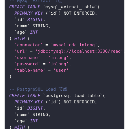
-- MySQL Extract 节点
CREATE
TABLE
`
mysql_extract_table
`
(
PRIMARY
KEY
(
`
id
`
)
NOT
 ENFORCED
,
`
id
`
BIGINT
,
`
name
`
 STRING
,
`
age
`
INT
)
WITH
(
'connector'
=
'mysql-cdc-inlong'
,
'url'
=
'jdbc:mysql://localhost:3306/read'
,
'username'
=
'inlong'
,
'password'
=
'inlong'
,
'table-name'
=
'user'
)
-- PostgreSQL Load 节点
CREATE
TABLE
`
postgresql_load_table
`
(
PRIMARY
KEY
(
`
id
`
)
NOT
 ENFORCED
,
`
id
`
BIGINT
,
`
name
`
 STRING
,
`
age
`
INT
)
WITH
(