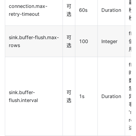
最
connection.max-
可
60s
Duration
秒
retry-timeout
选
秒
f
sink.buffer-flush.max-
可
100
Integer
值
rows
选
用
f
时
数
禁
sink.buffer-
可
1s
Duration
异
flush.interval
选
事
'si
ro
适当