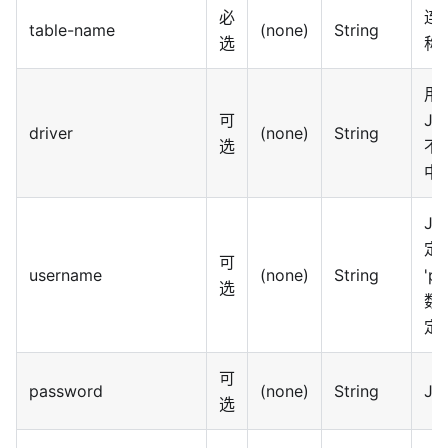
必
连
table-name
(none)
String
选
称
用
可
J
driver
(none)
String
选
不
中
J
定了
可
username
(none)
String
'p
选
数
定
可
password
(none)
String
JD
选