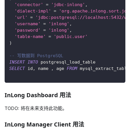
'connector'
=
'jdbc-inlong'
,
'dialect-impl'
=
'org.apache.inlong.sort.jdb
'url'
=
'jdbc:postgresql://localhost:5432/wr
'username'
=
'inlong'
,
'password'
=
'inlong'
,
'table-name'
=
'public.user'
)
-- 写数据到 PostgreSQL
INSERT
INTO
 postgresql_load_table 
SELECT
 id
,
 name 
,
 age 
FROM
 mysql_extract_table
InLong Dashboard 用法
TODO: 将在未来支持此功能。
InLong Manager Client 用法