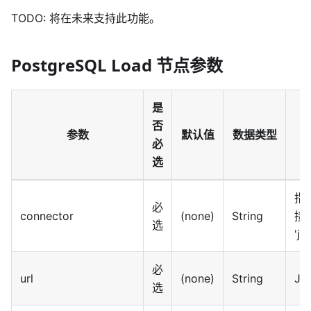
TODO: 将在未来支持此功能。
PostgreSQL Load 节点参数
是
否
参数
默认值
数据类型
必
选
指
必
connector
(none)
String
接
选
'j
必
url
(none)
String
JD
选