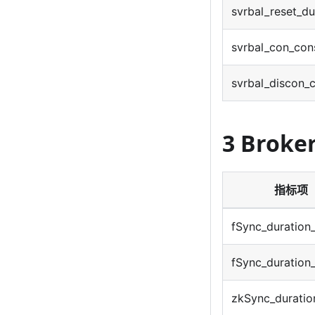
svrbal_reset_d
svrbal_con_con
svrbal_discon_
3 Brok
指标项
fSync_duration
fSync_duration
zkSync_duratio