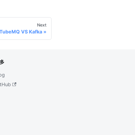
Next
TubeMQ VS Kafka
多
og
tHub