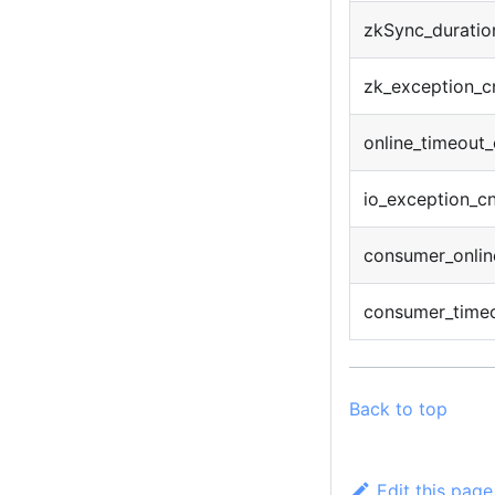
zkSync_durati
zk_exception_c
online_timeout_
io_exception_c
consumer_onlin
consumer_timeo
Back to top
Edit this page