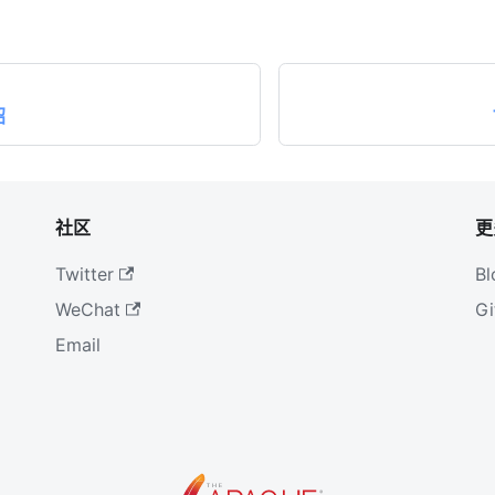
绍
社区
更
Twitter
Bl
WeChat
Gi
Email