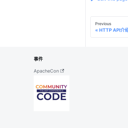
Previous
HTTP API介
事件
ApacheCon