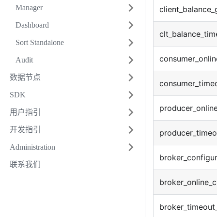
Manager
client_balance_
Dashboard
clt_balance_tim
Sort Standalone
consumer_onlin
Audit
数据节点
consumer_timeo
SDK
producer_onlin
用户指引
开发指引
producer_timeo
Administration
broker_configu
联系我们
broker_online_c
broker_timeout