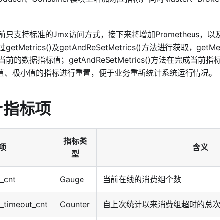
只支持标准的Jmx访问方式，接下来将增加Prometheus，以
Metrics()及getAndReSetMetrics()方法进行获取，getM
前的数据指标值；getAndReSetMetrics()方法在完成当
及极大值、极小值的指标进行重置，便于业务重新统计系统运行情况。
er指标项
指标类
项
含义
型
_cnt
Gauge
当前在线的消费组个数
_timeout_cnt
Counter
自上次统计以来消费组超时的总